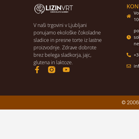
KON
Vo
10
V naši trgovini v Ljubljani
po
ponujamo ekološke čokoladne
so
sladice in presne torte iz lastne
ne
proizvodnje. Zdrave dobrote
brez belega sladkorja, jajc,
+3
glutena in laktoze.
in
© 2006-