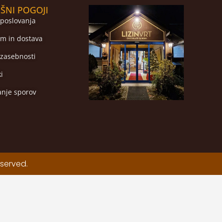
ŠNI POGOJI
 poslovanja
m in dostava
 zasebnosti
ki
anje sporov
eserved.