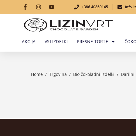
+386 40860145
info.l
AKCIJA
VSI IZDELKI
PRESNE TORTE
ČOKO
Home
/
Trgovina
/
Bio čokoladni izdelki
/
Darilni