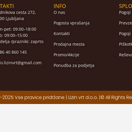
TAKTI
INFO
SPLO
dnikova cesta 272,
O nas
Pogoji
00 Ljubljana
Pogosta vprašanja
Prevze
n-pet: 09:00–18:00
Kontakti
Pogoji
b: 09:00–15:00
delja /prazniki: zaprto
Prodajna mesta
Piškot
86 40 860 145
Promo/Akcije
Rešev
fo.lizinvrt@gmail.com
Ponudba za podjetja
2025 Vse pravice pridržane | Lizin vrt d.o.o. |© All Rights R