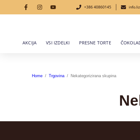
+386 40860145
info.l
AKCIJA
VSI IZDELKI
PRESNE TORTE
ČOKOLAD
Home
/
Trgovina
/
Nekategorizirana skupina
Ne