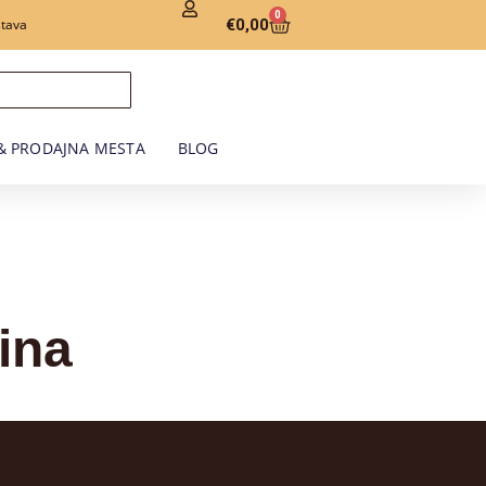
0
€
0,00
tava
& PRODAJNA MESTA
BLOG
ina