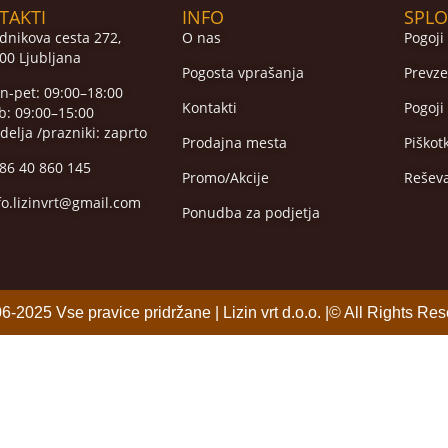
TAKTI
INFO
SPLO
dnikova cesta 272,
O nas
Pogoji
00 Ljubljana
Pogosta vprašanja
Prevze
n-pet: 09:00–18:00
Kontakti
Pogoji
b: 09:00–15:00
delja /prazniki: zaprto
Prodajna mesta
Piškot
86 40 860 145
Promo/Akcije
Rešev
fo.lizinvrt@gmail.com
Ponudba za podjetja
6-2025 Vse pravice pridržane | Lizin vrt d.o.o. |© All Rights Res