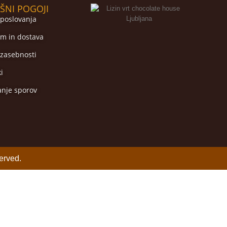
ŠNI POGOJI
 poslovanja
m in dostava
 zasebnosti
ki
anje sporov
erved.