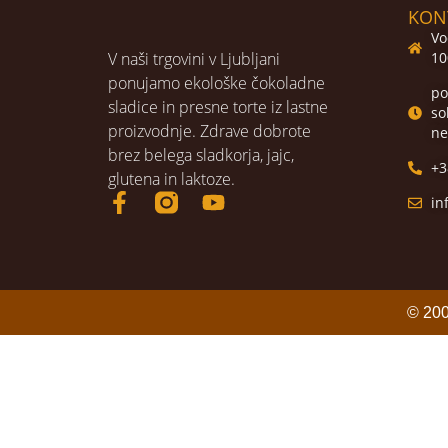
KON
Vo
V naši trgovini v Ljubljani
10
ponujamo ekološke čokoladne
po
sladice in presne torte iz lastne
so
proizvodnje. Zdrave dobrote
ne
brez belega sladkorja, jajc,
+3
glutena in laktoze.
in
© 200