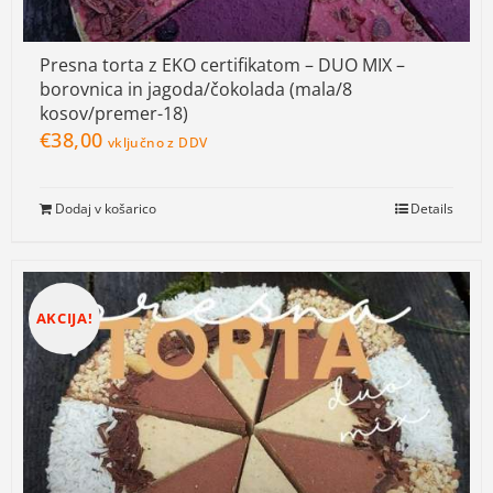
Presna torta z EKO certifikatom – DUO MIX –
borovnica in jagoda/čokolada (mala/8
kosov/premer-18)
€
38,00
vključno z DDV
Dodaj v košarico
Details
AKCIJA!