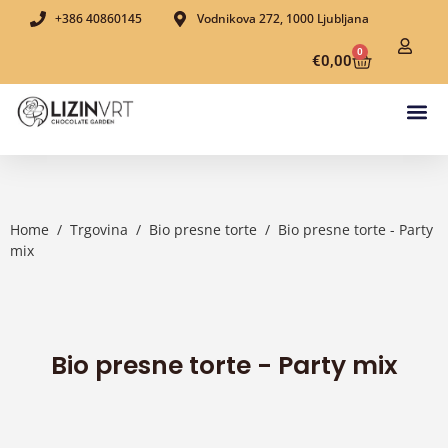
+386 40860145
Vodnikova 272, 1000 Ljubljana
0
€
0,00
Home
/
Trgovina
/
Bio presne torte
/
Bio presne torte - Party
mix
Bio presne torte - Party mix