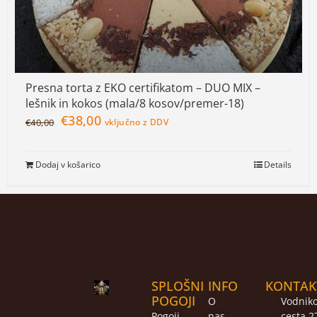
Presna torta z EKO certifikatom – DUO MIX –
lešnik in kokos (mala/8 kosov/premer-18)
€
38,00
€
40,00
vključno z DDV
Dodaj v košarico
Details
SPLOŠNI
INFO
KONTAK
POGOJI
O
Vodnik
Pogoji
nas
cesta 2