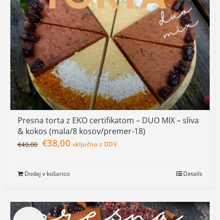
Presna torta z EKO certifikatom – DUO MIX – sliva
& kokos (mala/8 kosov/premer-18)
€
38,00
€
40,00
vključno z DDV
Dodaj v košarico
Details