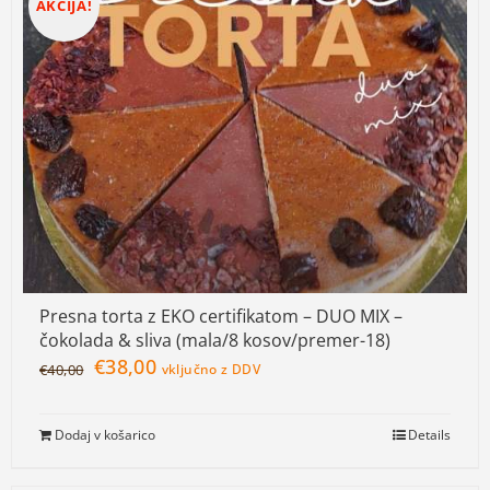
AKCIJA!
Presna torta z EKO certifikatom – DUO MIX –
čokolada & sliva (mala/8 kosov/premer-18)
€
38,00
€
40,00
vključno z DDV
Dodaj v košarico
Details