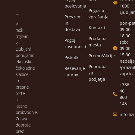
poslovanja
1000
Pogosta
Ljublja
Prevzem
vprašanja
in
pon-pet
V
Kontakti
dostava
09:00–
naši
18:00
trgovini
Prodajna
Pogoji
sob:
v
mesta
zasebnosti
09:00–
Ljubljani
15:00
ponujamo
Promo/Akcije
Piškotki
nedelja
ekološke
Ponudba
/praznik
čokoladne
Reševanje
za
zaprto
sladice
sporov
podjetja
in
+386
presne
40
torte
860
iz
145
lastne
proizvodnje.
info.li
Zdrave
dobrote
brez