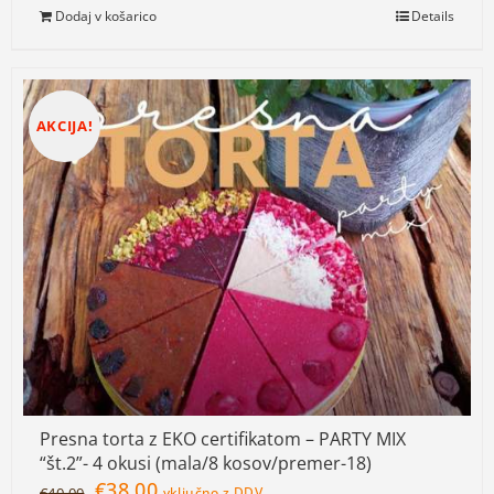
Dodaj v košarico
Details
AKCIJA!
Presna torta z EKO certifikatom – PARTY MIX
“št.2”- 4 okusi (mala/8 kosov/premer-18)
€
38,00
€
40,00
vključno z DDV