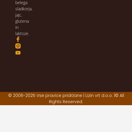
belega
sladkorja,
jajc,
glutena
in
laktoze.
© 2006-2025 Vse pravice pridržane | Lizin vrt d.o.o. |© All
Rights Reserved.