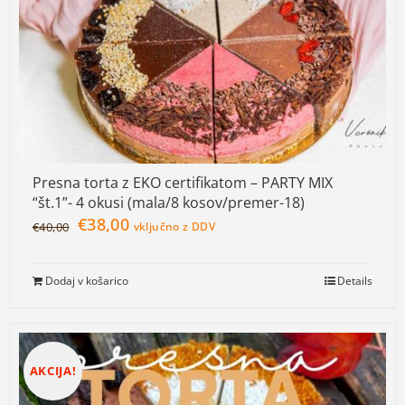
Presna torta z EKO certifikatom – PARTY MIX
“št.1”- 4 okusi (mala/8 kosov/premer-18)
€
38,00
€
40,00
vključno z DDV
Dodaj v košarico
Details
AKCIJA!