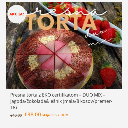
AKCIJA!
Presna torta z EKO certifikatom – DUO MIX –
jagoda/čokolada&lešnik (mala/8 kosov/premer-
18)
€
38,00
€
40,00
vključno z DDV