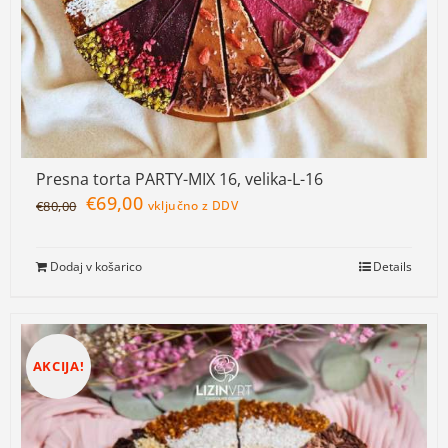
Presna torta PARTY-MIX 16, velika-L-16
€
69,00
€
80,00
vključno z DDV
Dodaj v košarico
Details
AKCIJA!