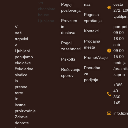
Pogoji
nas
cesta
poslovanja
272, 10
Pogosta
Ljublja
Prevzem
vprašanja
in
pon-pet
V
Kontakti
dostava
09:00–
naši
18:00
trgovini
Prodajna
Pogoji
sob:
v
mesta
zasebnosti
09:00–
Ljubljani
15:00
ponujamo
Promo/Akcije
Piškotki
nedelja
ekološke
Ponudba
/praznik
čokoladne
Reševanje
za
zaprto
sladice
sporov
podjetja
in
+386
presne
40
torte
860
iz
145
lastne
proizvodnje.
info.li
Zdrave
dobrote