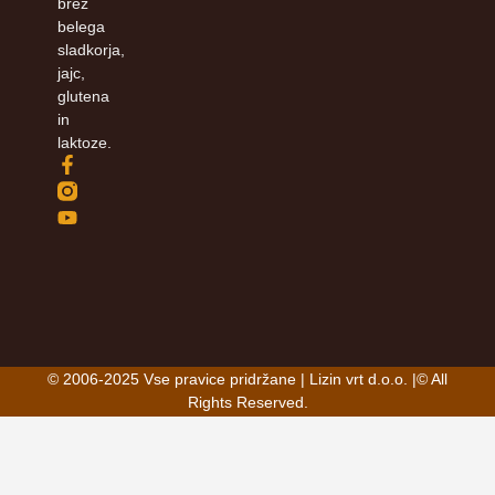
brez
belega
sladkorja,
jajc,
glutena
in
laktoze.
© 2006-2025 Vse pravice pridržane | Lizin vrt d.o.o. |© All
Rights Reserved.