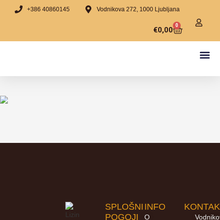
+386 40860145
Vodnikova 272, 1000 Ljubljana
0
€
0,00
VSI IZ
PRESNE T
ČOKOLADE 
IDEJE ZA 
LIZINA-
O NAS & PRODAJ
SPLOŠNI
INFO
KONTAK
POGOJI
O
Vodnik