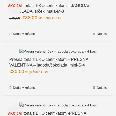
Presna torta z EKO certifikatom – JAGODA/
AKCIJA!
ČOKOLADA, srček, mala-M-8
€
38,00
€
40,00
vključno z DDV
Dodaj v košarico
Details
Presna torta z EKO certifikatom – PRESNA
VALENTINA – jagoda/čokolada, mini-S-4
€
20,00
vključno z DDV
Dodaj v košarico
Details
Presna torta z EKO certifikatom -PRESNA
AKCIJA!