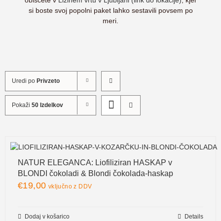
obiščete v
Lizinem vrtu v Ljubljani (link do lokacije)
, kjer
si boste svoj popolni paket lahko sestavili povsem po
meri.
Uredi po
Privzeto
Pokaži
50 Izdelkov
NATUR ELEGANCA: Liofiliziran HASKAP v
BLONDI čokoladi & Blondi čokolada-haskap
€
19,00
vključno z DDV
Dodaj v košarico
Details