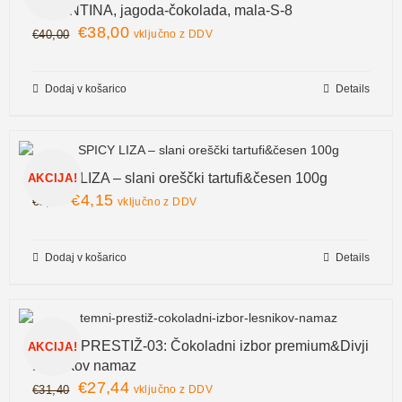
VALENTINA, jagoda-čokolada, mala-S-8
€
38,00
€
40,00
vključno z DDV
Dodaj v košarico
Details
SPICY LIZA – slani oreščki tartufi&česen 100g
AKCIJA!
€
4,15
€
5,00
vključno z DDV
Dodaj v košarico
Details
TEMNI PRESTIŽ-03: Čokoladni izbor premium&Divji
AKCIJA!
Lešnikov namaz
€
27,44
€
31,40
vključno z DDV