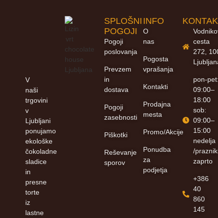
SPLOŠNI
INFO
KONTAK
POGOJI
O
Vodnik
Pogoji
nas
cesta
poslovanja
272, 10
Pogosta
Ljublja
Prevzem
vprašanja
in
pon-pet
V
Kontakti
dostava
09:00–
naši
18:00
trgovini
Prodajna
Pogoji
sob:
v
mesta
zasebnosti
09:00–
Ljubljani
15:00
ponujamo
Promo/Akcije
Piškotki
nedelja
ekološke
Ponudba
/praznik
čokoladne
Reševanje
za
zaprto
sladice
sporov
podjetja
in
+386
presne
40
torte
860
iz
145
lastne