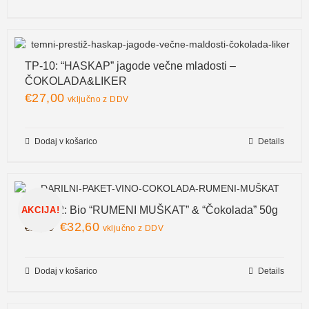
TP-10: “HASKAP” jagode večne mladosti –
ČOKOLADA&LIKER
€
27,00
vključno z DDV
Dodaj v košarico
Details
V&Č-02: Bio “RUMENI MUŠKAT” & “Čokolada” 50g
AKCIJA!
€
32,60
€
38,30
vključno z DDV
Dodaj v košarico
Details