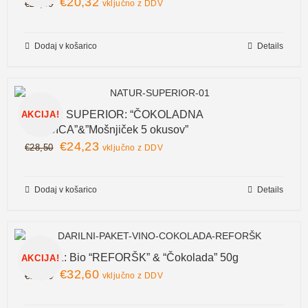
€
20,32
€
23,90
vključno z DDV
Dodaj v košarico
Details
NATUR SUPERIOR: “ČOKOLADNA
AKCIJA!
TORBICA”&”Mošnjiček 5 okusov”
€
24,23
€
28,50
vključno z DDV
Dodaj v košarico
Details
V&Č-01: Bio “REFORŠK” & “Čokolada” 50g
AKCIJA!
€
32,60
€
38,30
vključno z DDV