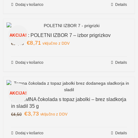
Dodaj v košarico
Details
Paket-7: POLETNI IZBOR 7 – izbor prigrizkov
AKCIJA!
€
8,71
€
10,50
vključno z DDV
Dodaj v košarico
Details
AKCIJA!
bio TEMNA čokolada s topaz jabolki – brez sladkorja
in sladil 35 g
€
3,73
€
4,50
vključno z DDV
Dodaj v košarico
Details