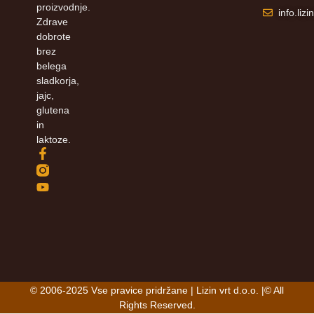
proizvodnje.
info.li
Zdrave
dobrote
brez
belega
sladkorja,
jajc,
glutena
in
laktoze.
© 2006-2025 Vse pravice pridržane | Lizin vrt d.o.o. |© All
Rights Reserved.