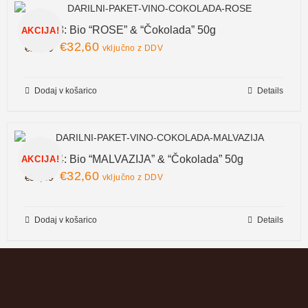
V&Č-03: Bio “ROSE” & “Čokolada” 50g
AKCIJA!
€
32,60
€
38,30
vključno z DDV
Dodaj v košarico
Details
V&Č-04: Bio “MALVAZIJA” & “Čokolada” 50g
AKCIJA!
€
32,60
€
38,30
vključno z DDV
Dodaj v košarico
Details