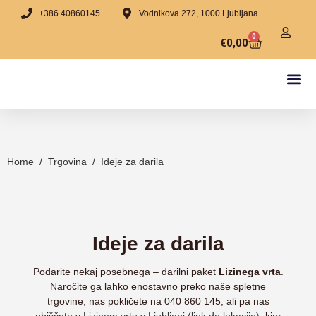
+386 40860145
Vodnikova 272, 1000 Ljubljana
0
€
0,00
VSI IZ
PRESNE T
ČOKOLADE 
IDEJE ZA 
LIZINA-
O NAS & PRODAJ
Home
/
Trgovina
/
Ideje za darila
Ideje za darila
Podarite nekaj posebnega – darilni paket
Lizinega vrta
.
Naročite ga lahko enostavno preko naše spletne
trgovine, nas pokličete na 040 860 145, ali pa nas