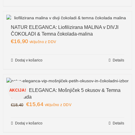
NATUR ELEGANCA: Liofilizirana MALINA v DIVJI
ČOKOLADI & Temna čokolada-malina
€
16,90
vključno z DDV
Dodaj v košarico
Details
NATUR ELEGANCA: Mošnjiček 5 okusov & Temna
AKCIJA!
Čokolada
€
15,64
€
18,40
vključno z DDV
Dodaj v košarico
Details