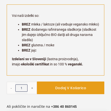
Vsi naši izdelki so:
BREZ
mleka / laktoze (ali vsebuje vegansko mleko)
BREZ
dodanega rafiniranega sladkorja (sladkost
jim dajejo izključno BIO datlji ali druga naravna
sladila)
BREZ
glutena / moke
BREZ
jajc
Izdelani so v Sloveniji
(lastna proizvodnja),
imajo
ekološki certifikat
in so 100 %
veganski.
Dodaj V Košarico
Ali pokličite in naročite na
+386
40 860145