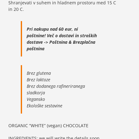
Shranjevati v suhem in hladnem prostoru med 15 C
in 20 C.
Pri nakupu nad 60 eur, ni
poštnine!
Več o dostavi in stroških
dostave ->
Poštnina & Brezplačna
poštnina
Brez glutena
Brez laktoze
Brez dodanega rafineriranega
sladkorja
Vegansko
Ekološke sestavine
ORGANIC “WHITE” (vegan) CHOCOLATE
INGREDIENTS: we will write the details soon