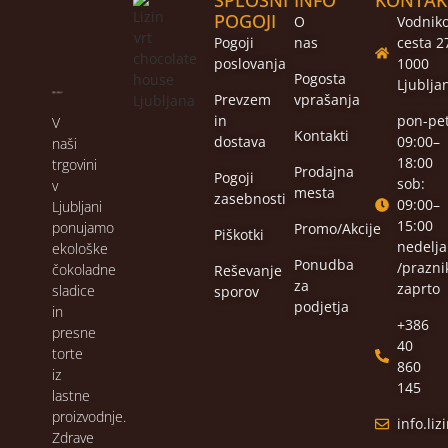
SPLOŠNI
INFO
KONTAK
POGOJI
O
Vodnik
Pogoji
nas
cesta 2
poslovanja
1000
Pogosta
Ljublja
Prevzem
vprašanja
in
pon-pet
V
Kontakti
dostava
09:00–
naši
18:00
trgovini
Prodajna
Pogoji
sob:
v
mesta
zasebnosti
09:00–
Ljubljani
15:00
ponujamo
Promo/Akcije
Piškotki
nedelja
ekološke
Ponudba
/praznik
čokoladne
Reševanje
za
zaprto
sladice
sporov
podjetja
in
+386
presne
40
torte
860
iz
145
lastne
proizvodnje.
info.li
Zdrave