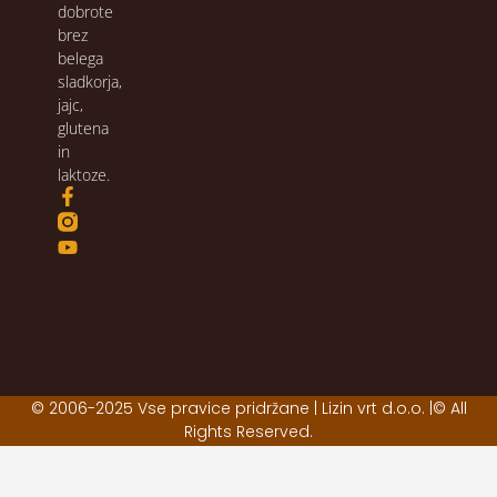
dobrote
brez
belega
sladkorja,
jajc,
glutena
in
laktoze.
© 2006-2025 Vse pravice pridržane | Lizin vrt d.o.o. |© All
Rights Reserved.