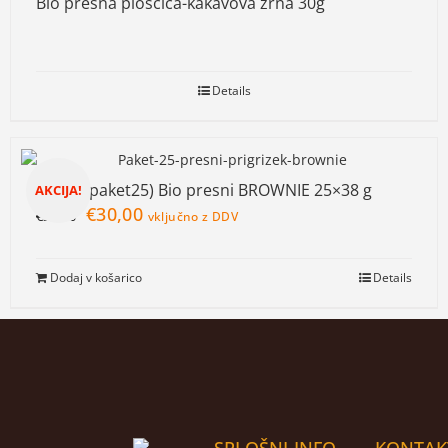
Bio presna ploščica-kakavova zrna 30g
Details
AKCIJA(paket25) Bio presni BROWNIE 25×38 g
AKCIJA!
€
30,00
€
37,50
vključno z DDV
Dodaj v košarico
Details