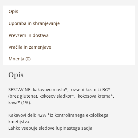
Opis
Uporaba in shranjevanje
Prevzem in dostava
Vračila in zamenjave
Mnenja (0)
Opis
SESTAVINE: kakavovo maslo*, ovseni kosmiči BG*
(brez glutena), kokosov sladkor*, kokosova krema*,
kava
*
(1%).
Kakavovi deli: 42% *iz kontroliranega ekološkega
kmetijstva.
Lahko vsebuje sledove lupinastega sadja.