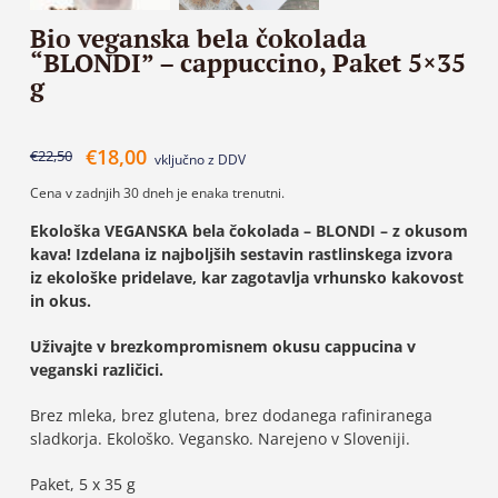
Bio veganska bela čokolada
“BLONDI” – cappuccino, Paket 5×35
g
€
18,00
€
22,50
vključno z DDV
Cena v zadnjih 30 dneh je enaka trenutni.
Ekološka VEGANSKA bela čokolada – BLONDI – z okusom
kava! Izdelana iz najboljših sestavin rastlinskega izvora
iz ekološke pridelave, kar zagotavlja vrhunsko kakovost
in okus.
Uživajte v brezkompromisnem okusu cappucina v
veganski različici.
Brez mleka, brez glutena, brez dodanega rafiniranega
sladkorja. Ekološko. Vegansko. Narejeno v Sloveniji.
Paket, 5 x 35 g