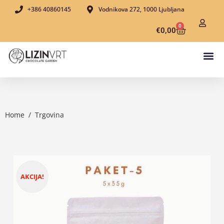
+386 40860145
Vodnikova 272, 1000 Ljubljana
0
€
0,00
Home
/
Trgovina
AKCIJA!