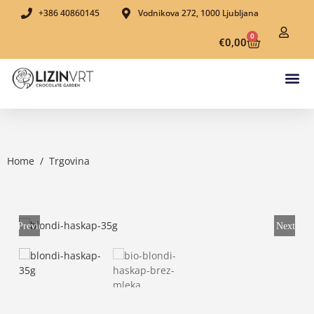
+386 40860145
Vodnikova 272, 1000 Ljubljana
0
€
0,00
Home
/
Trgovina
Previous
Next