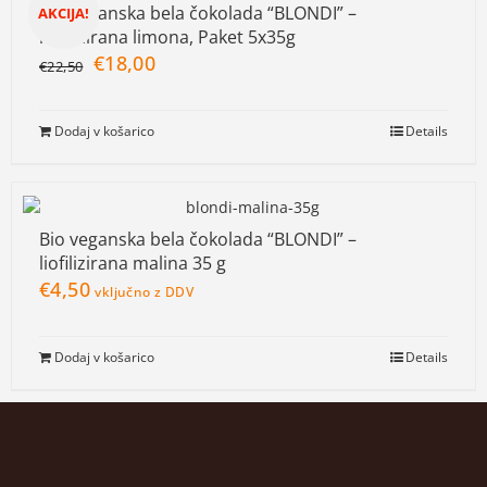
Bio veganska bela čokolada “BLONDI” –
AKCIJA!
liofilizirana limona, Paket 5x35g
€
18,00
€
22,50
Dodaj v košarico
Details
Bio veganska bela čokolada “BLONDI” –
liofilizirana malina 35 g
€
4,50
vključno z DDV
Dodaj v košarico
Details