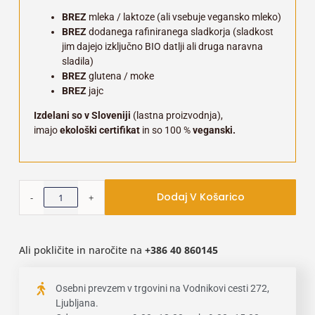
BREZ
mleka / laktoze (ali vsebuje vegansko mleko)
BREZ
dodanega rafiniranega sladkorja (sladkost
jim dajejo izključno BIO datlji ali druga naravna
sladila)
BREZ
glutena / moke
BREZ
jajc
Izdelani so v Sloveniji
(lastna proizvodnja),
imajo
ekološki certifikat
in so 100 %
veganski.
Dodaj V Košarico
Ali pokličite in naročite na
+386
40 860145
Osebni prevzem v trgovini na Vodnikovi cesti 272,
Ljubljana.