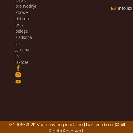
proizvodnje.
info.li
Zdrave
dobrote
brez
belega
sladkorja,
jajc,
glutena
in
laktoze.
© 2006-2025 Vse pravice pridržane | Lizin vrt d.o.o. |© All
Rights Reserved.