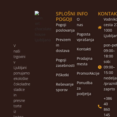
SPLOŠNI
INFO
KONTAK
POGOJI
O
Vodnik
Pogoji
nas
cesta 2
poslovanja
1000
Pogosta
Ljublja
Prevzem
vprašanja
in
pon-pet
V
Kontakti
dostava
09:00–
naši
18:00
trgovini
Prodajna
Pogoji
sob:
v
mesta
zasebnosti
09:00–
Ljubljani
15:00
ponujamo
Promo/Akcije
Piškotki
nedelja
ekološke
Ponudba
/praznik
čokoladne
Reševanje
za
zaprto
sladice
sporov
podjetja
in
+386
presne
40
torte
860
iz
145
lastne