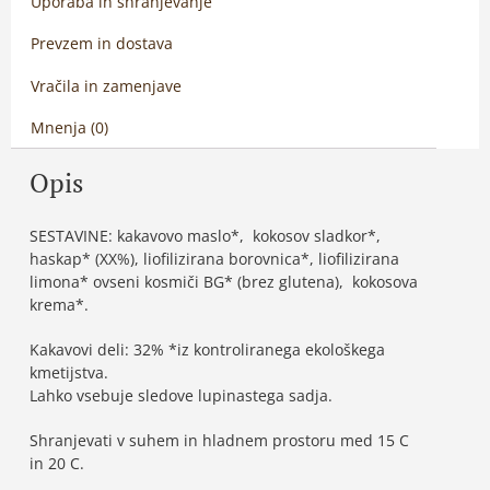
Uporaba in shranjevanje
Prevzem in dostava
Vračila in zamenjave
Mnenja (0)
Opis
SESTAVINE: kakavovo maslo*, kokosov sladkor*,
haskap* (XX%), liofilizirana borovnica*, liofilizirana
limona* ovseni kosmiči BG* (brez glutena), kokosova
krema*.
Kakavovi deli: 32% *iz kontroliranega ekološkega
kmetijstva.
Lahko vsebuje sledove lupinastega sadja.
Shranjevati v suhem in hladnem prostoru med 15 C
in 20 C.