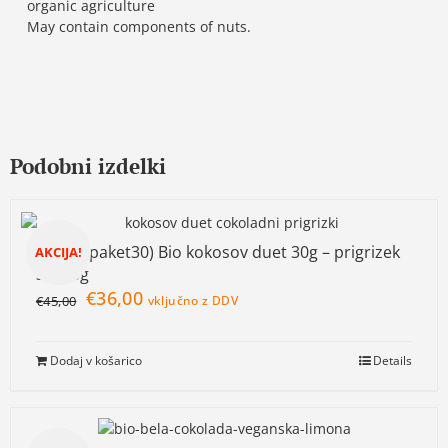
organic agriculture
May contain components of nuts.
Podobni izdelki
AKCIJA(paket30) Bio kokosov duet 30g – prigrizek
AKCIJA!
30x30g
€
36,00
€
45,00
vključno z DDV
Dodaj v košarico
Details