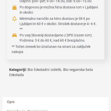
Odprto: pon–pet: 9.00–18.00, sob: 9.00–15.00.
Po dogovoru je možna hitra dostava tort v Ljubljani
in okolici.
Minimalno naročilo za hitro dostavo je 38 € po
Ljubljani in 60 € v okolici. Strošek dostave je 4–6 €.
**
Po vsej Sloveniji dostavljamo z DPD (razen tort).
Poštnina: 5 € do 60 €, nad 60 € brezplačno.
** Točen znesek bo izračunan na strani za zaključek
nakupa
Kategoriji:
Bio čokoladni izdelki
,
Bio veganska bela
čokolada
Opis