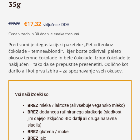
35g
€
17,32
€
22,20
vključno z DDV
Cena v zadnjih 30 dneh je enaka trenutni.
Pred vami je degustacijski paketeke „Pet odtenkov
čokolade – temne&blondi“, kjer boste odkrivali paleto
okusov temne čokolade in bele čokolade. Izbor čokolade je
naključen – tako da se prepustite presenetiti. Odlično kot
darilo ali kot prva izbira – za spoznavanje vseh okusov.
Vsi naši izdelki so:
BREZ
mleka / laktoze (ali vsebuje vegansko mleko)
BREZ
dodanega rafiniranega sladkorja (sladkost
jim dajejo izključno BIO datlji ali druga naravna
sladila)
BREZ
glutena / moke
BREZ
jajc