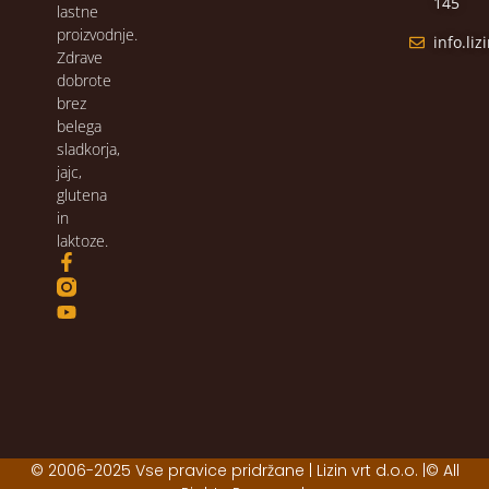
145
lastne
proizvodnje.
info.li
Zdrave
dobrote
brez
belega
sladkorja,
jajc,
glutena
in
laktoze.
© 2006-2025 Vse pravice pridržane | Lizin vrt d.o.o. |© All