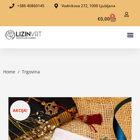
+386 40860145
Vodnikova 272, 1000 Ljubljana
0
€
0,00
Home
/
Trgovina
AKCIJA!