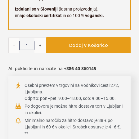
Izdelani so v Sloveniji
(lastna proizvodnja),
imajo
ekološki certifikat
in so 100 %
veganski.
Dodaj V Košarico
Ali pokličite in naročite na
+386
40 860145
Osebni prevzem v trgovini na Vodnikovi cesti 272,
Ljubljana.
Odprto: pon–pet: 9.00–18.00, sob: 9.00–15.00.
Po dogovoru je možna hitra dostava tort v Ljubljani
in okolici.
Minimalno naročilo za hitro dostavo je 38 € po
Ljubljani in 60 € v okolici. Strošek dostave je 4–6 €.
**