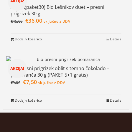
AKCIJA!
AKCIJA(paket30) Bio Lešnikov duet – presni
prigrizek 30 g
€
36,00
€
45,00
vključno z DDV
Dodaj v košarico
Details
Bio presni prigrizek oblit s temno čokolado –
AKCIJA!
pomaranča 30 g (PAKET 5+1 gratis)
€
7,50
€
9,00
vključno z DDV
Dodaj v košarico
Details