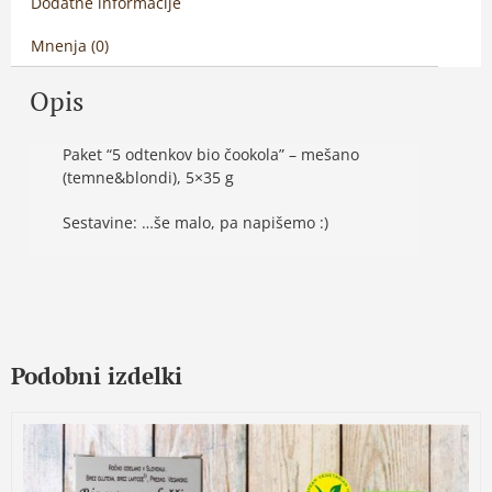
Dodatne informacije
Mnenja (0)
Opis
Paket “5 odtenkov bio čookola” – mešano
(temne&blondi), 5×35 g
Sestavine: …še malo, pa napišemo :)
Podobni izdelki