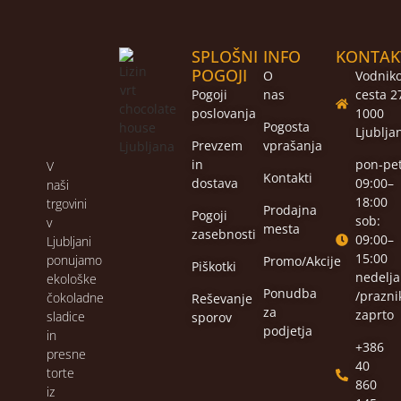
SPLOŠNI
INFO
KONTAK
POGOJI
O
Vodnik
Pogoji
nas
cesta 2
poslovanja
1000
Pogosta
Ljublja
Prevzem
vprašanja
in
pon-pet
V
Kontakti
dostava
09:00–
naši
18:00
trgovini
Prodajna
Pogoji
sob:
v
mesta
zasebnosti
09:00–
Ljubljani
15:00
ponujamo
Promo/Akcije
Piškotki
nedelja
ekološke
Ponudba
/praznik
čokoladne
Reševanje
za
zaprto
sladice
sporov
podjetja
in
+386
presne
40
torte
860
iz