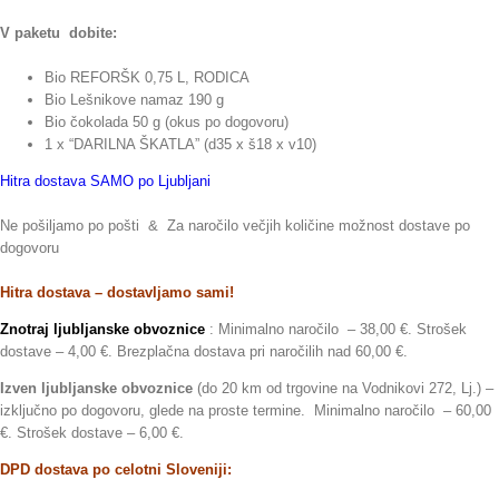
V paketu dobite:
Bio REFORŠK 0,75 L, RODICA
Bio Lešnikove namaz 190 g
Bio čokolada 50 g (okus po dogovoru)
1 x “DARILNA ŠKATLA” (d35 x š18 x v10)
Hitra dostava SAMO po Ljubljani
Ne pošiljamo po pošti & Za naročilo večjih količine možnost dostave po
dogovoru
Hitra dostava – dostavljamo sami!
Znotraj ljubljanske obvoznice
: Minimalno naročilo – 38,00 €. Strošek
dostave – 4,00 €. Brezplačna dostava pri naročilih nad 60,00 €.
Izven ljubljanske obvoznice
(do 20 km od trgovine na Vodnikovi 272, Lj.) –
izključno po dogovoru, glede na proste termine. Minimalno naročilo – 60,00
€. Strošek dostave – 6,00 €.
DPD dostava po celotni Sloveniji: