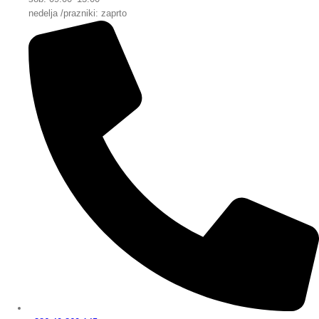
nedelja /prazniki: zaprto