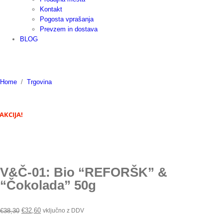
Kontakt
Pogosta vprašanja
Prevzem in dostava
BLOG
Home
/
Trgovina
AKCIJA!
V&Č-01: Bio “REFORŠK” &
“Čokolada” 50g
€
32,60
vključno z DDV
€
38,30