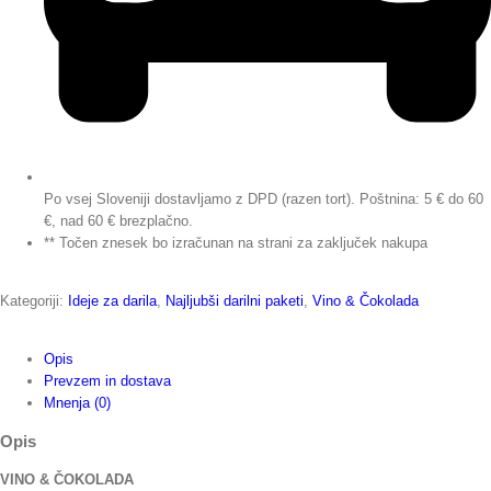
Po vsej Sloveniji dostavljamo z DPD (razen tort). Poštnina: 5 € do 60
€, nad 60 € brezplačno.
** Točen znesek bo izračunan na strani za zaključek nakupa
Kategoriji:
Ideje za darila
,
Najljubši darilni paketi
,
Vino & Čokolada
Opis
Prevzem in dostava
Mnenja (0)
Opis
VINO & ČOKOLADA