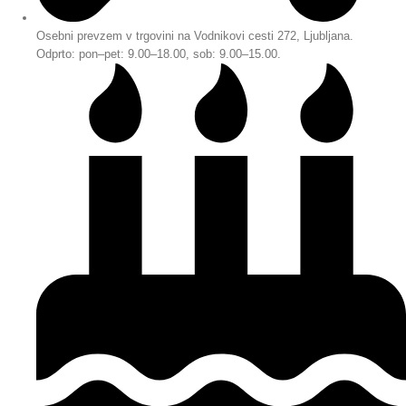
Osebni prevzem v trgovini na Vodnikovi cesti 272, Ljubljana.
Odprto: pon–pet: 9.00–18.00, sob: 9.00–15.00.