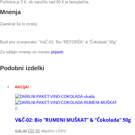
Poštnina je 5 €, ob naročilu nad 60 € je brezplačna.
Mnenja
Zaenkrat še ni mnenj.
Bodi prvi ocenjevalec “V&Č-01: Bio “REFORŠK” & “Čokolada” 50g”
Za oddajo mnenja se morate
prijaviti
.
Podobni izdelki
AKCIJA!
V&Č-02: Bio “RUMENI MUŠKAT” & “Čokolada” 50g
€
32,60
vključno z DDV
€
38,30