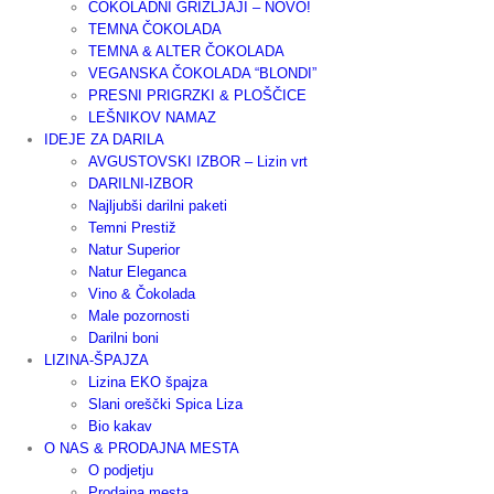
ČOKOLADNI GRIŽLJAJI – NOVO!
TEMNA ČOKOLADA
TEMNA & ALTER ČOKOLADA
VEGANSKA ČOKOLADA “BLONDI”
PRESNI PRIGRZKI & PLOŠČICE
LEŠNIKOV NAMAZ
IDEJE ZA DARILA
AVGUSTOVSKI IZBOR – Lizin vrt
DARILNI-IZBOR
Najljubši darilni paketi
Temni Prestiž
Natur Superior
Natur Eleganca
Vino & Čokolada
Male pozornosti
Darilni boni
LIZINA-ŠPAJZA
Lizina EKO špajza
Slani oreščki Spica Liza
Bio kakav
O NAS & PRODAJNA MESTA
O podjetju
Prodajna mesta