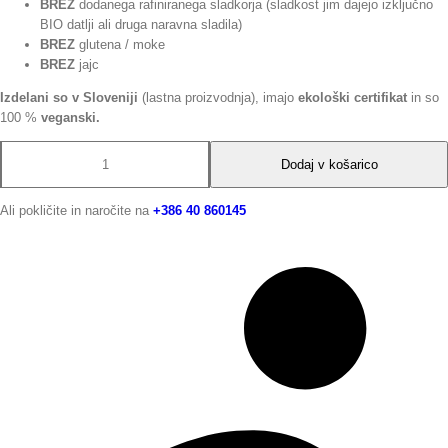
BREZ
dodanega rafiniranega sladkorja (sladkost jim dajejo izključno
BIO datlji ali druga naravna sladila)
BREZ
glutena / moke
BREZ
jajc
Izdelani so v Sloveniji
(lastna proizvodnja), imajo
ekološki certifikat
in so
100 %
veganski.
Dodaj v košarico
Ali pokličite in naročite na
+386
40 860145