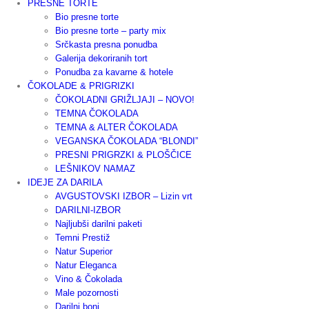
PRESNE TORTE
Bio presne torte
Bio presne torte – party mix
Srčkasta presna ponudba
Galerija dekoriranih tort
Ponudba za kavarne & hotele
ČOKOLADE & PRIGRIZKI
ČOKOLADNI GRIŽLJAJI – NOVO!
TEMNA ČOKOLADA
TEMNA & ALTER ČOKOLADA
VEGANSKA ČOKOLADA “BLONDI”
PRESNI PRIGRZKI & PLOŠČICE
LEŠNIKOV NAMAZ
IDEJE ZA DARILA
AVGUSTOVSKI IZBOR – Lizin vrt
DARILNI-IZBOR
Najljubši darilni paketi
Temni Prestiž
Natur Superior
Natur Eleganca
Vino & Čokolada
Male pozornosti
Darilni boni