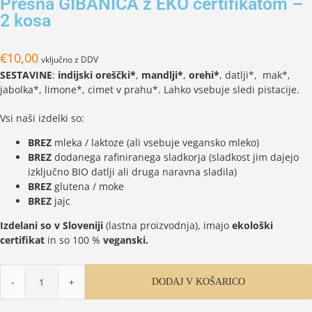
Presna GIBANICA z EKO certifikatom –
2 kosa
€
10,00
vključno z DDV
SESTAVINE
:
indijski oreščki*
,
mandlji*
,
orehi*
, datlji*, mak*,
jabolka*, limone*, cimet v prahu*. Lahko vsebuje sledi pistacije.
Vsi naši izdelki so:
BREZ
mleka / laktoze (ali vsebuje vegansko mleko)
BREZ
dodanega rafiniranega sladkorja (sladkost jim dajejo
izključno BIO datlji ali druga naravna sladila)
BREZ
glutena / moke
BREZ
jajc
Izdelani so v Sloveniji
(lastna proizvodnja), imajo
ekološki
certifikat
in so 100 %
veganski.
DODAJ V KOŠARICO