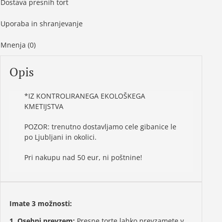
Dostava presnih tort
Uporaba in shranjevanje
Mnenja (0)
Opis
*IZ KONTROLIRANEGA EKOLOŠKEGA
KMETIJSTVA
POZOR: trenutno dostavljamo cele gibanice le
po Ljubljani in okolici.
Pri nakupu nad 50 eur, ni poštnine!
Imate 3 možnosti:
1
.
Osebni prevzem:
Presne torte lahko prevzamete v