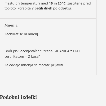
mestu pri temperaturi med
15 in 20 °C
, zaščitene pred
toploto. Porabite
v petih dneh po odprtju
.
Mnenja
Zaenkrat še ni mnenj.
Bodi prvi ocenjevalec “Presna GIBANICA z EKO
certifikatom – 2 kosa”
Za oddajo mnenja se morate
prijaviti
.
Podobni izdelki