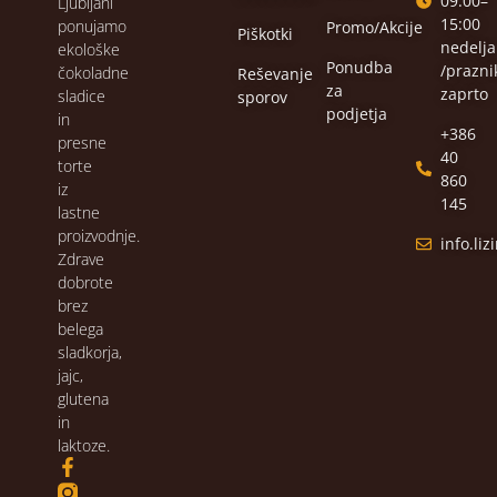
09:00–
Ljubljani
15:00
ponujamo
Promo/Akcije
Piškotki
nedelja
ekološke
Ponudba
/praznik
čokoladne
Reševanje
za
zaprto
sladice
sporov
podjetja
in
+386
presne
40
torte
860
iz
145
lastne
proizvodnje.
info.li
Zdrave
dobrote
brez
belega
sladkorja,
jajc,
glutena
in
laktoze.