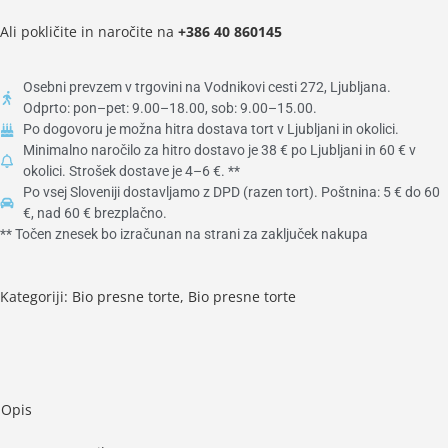
Ali pokličite in naročite na
+386
40 860145
Osebni prevzem v trgovini na Vodnikovi cesti 272, Ljubljana.
Odprto: pon–pet: 9.00–18.00, sob: 9.00–15.00.
Po dogovoru je možna hitra dostava tort v Ljubljani in okolici.
Minimalno naročilo za hitro dostavo je 38 € po Ljubljani in 60 € v
okolici. Strošek dostave je 4–6 €. **
Po vsej Sloveniji dostavljamo z DPD (razen tort). Poštnina: 5 € do 60
€, nad 60 € brezplačno.
** Točen znesek bo izračunan na strani za zaključek nakupa
Kategoriji:
Bio presne torte
,
Bio presne torte
Opis