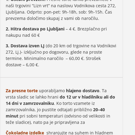
naši trgovini “Lizn vrt” na naslovu Vodnikova cesta 272,
Ljubljana. Odprto: pon-pet: 9h-18h, sob: 9h-15h. Čas
prevzema določimo skupaj z vami ob naročilu.
2. Hitra dostava po Ljubljani
– 4 €. Brezplačno pri
nakupu nad 60 €
3. Dostava izven LJ
(do 20 km od trgovine na Vodnikovi
272, Lj.)- izključno po dogovoru, glede na proste
termine. Minimalno naročilo – 60,00 €. Strošek
dostave – 6,00 €.
Za presne torte
uporabljamo
hlajeno dostavo
. Ta
vrsta sladic se lahko hrani
do 12 ur v hladilniku ali do
14 dni v zamrzovalniku
. Ko torto vzamete iz
zamrzovalnika, jo pustite odtajati približno
20–40
minut
pri sobni temperaturi (odvisno od velikosti in
teže sladice), nato pa je pripravljena za
Čokoladne izdelke
shranjujte na suhem in hladnem