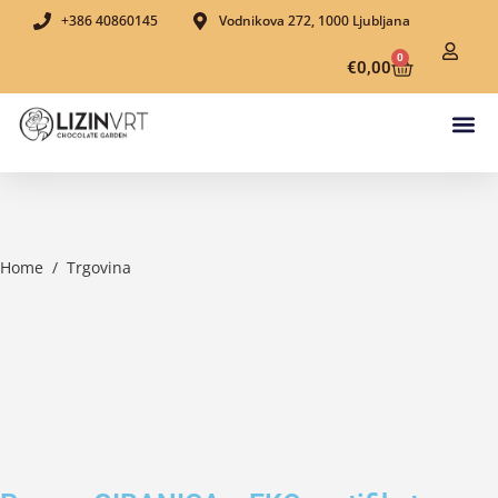
+386 40860145
Vodnikova 272, 1000 Ljubljana
0
€
0,00
Home
/
Trgovina