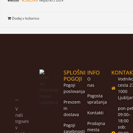
€
40,00
vključno z DDV
Dodaj v košarico
SPLOŠNI
INFO
KONTAK
POGOJI
O
Vodnik
Pogoji
nas
cesta 2
poslovanja
1000
Pogosta
Ljublja
Prevzem
vprašanja
in
pon-pet
V
Kontakti
dostava
09:00–
naši
18:00
trgovini
Prodajna
Pogoji
sob:
v
mesta
zasebnosti