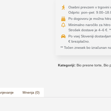
Osebni prevzem v trgovini n
Odprto: pon–pet: 9.00–18.
Po dogovoru je možna hitra d
Minimalno naročilo za hitro 
Strošek dostave je 4–6 €. *
Po vsej Sloveniji dostavlja
€ brezplačno.
** Točen znesek bo izračunan na
Kategoriji:
Bio presne torte
,
Bio 
anjevanje
Mnenja (0)