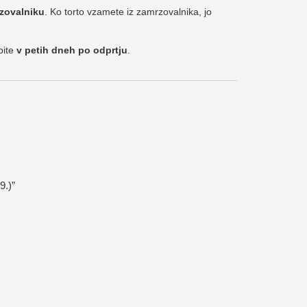
rzovalniku
. Ko torto vzamete iz zamrzovalnika, jo
bite
v petih dneh po odprtju
.
9.)”