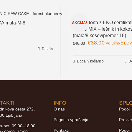
Presna torta z EKO certifika
ICA,mala-M-8
AKCIJA!
– DUO MIX – lešnik in koko
(mala/8 kosov/premer-18)
€
38,00
€
40,00
vključno z DD
Details
Dodaj v košarico
De
TAKTI
INFO
SPLO
dnikova cesta 272,
O nas
Pogoji
00 Ljubljana
Pogosta vprašanja
Prevze
n-pet: 09:00–18:00
Kontakti
Pogoji