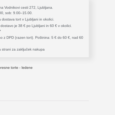
a Vodnikovi cesti 272, Ljubljana.
00, sob: 9.00–15.00.
ostava tort v Ljubljani in okolici.
dostavo je 38 € po Ljubljani in 60 € v okolici.
*
mo z DPD (razen tort). Poštnina: 5 € do 60 €, nad 60
 strani za zaključek nakupa
presne torte - ledene