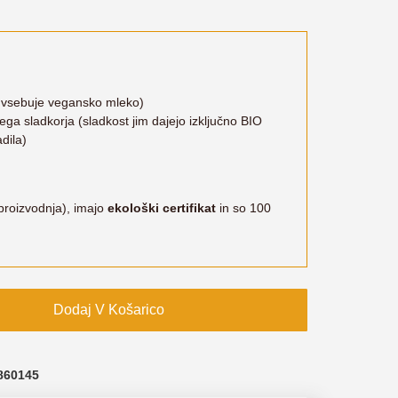
li vsebuje vegansko mleko)
ga sladkorja (sladkost jim dajejo izključno BIO
adila)
proizvodnja), imajo
ekološki certifikat
in so 100
Dodaj V Košarico
860145