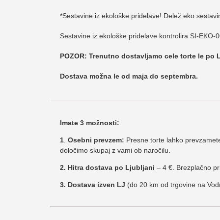
*Sestavine iz ekološke pridelave! Delež eko sestav
Sestavine iz ekološke pridelave kontrolira SI-EKO-0
POZOR: Trenutno dostavljamo cele torte le po Lj
Dostava možna le od maja do septembra.
Imate 3 možnosti:
1
.
Osebni prevzem:
Presne torte lahko prevzamete 
določimo skupaj z vami ob naročilu.
2. Hitra dostava po Ljubljani
– 4 €. Brezplačno pr
3. Dostava izven LJ
(do 20 km od trgovine na Vodni