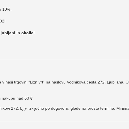
in 10%.
02!
ubljani in okolici.
v naši trgovini “Lizn vrt” na naslovu Vodnikova cesta 272, Ljubljana.
i nakupu nad 60 €
kovi 272, Lj.)- izključno po dogovoru, glede na proste termine. Minima