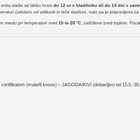
 vrsta sladic se lahko hrani
do 12 ur v hladilniku ali do 14 dni v zam
eraturi (odvisno od velikosti in teže sladice), nato pa je pripravljena za
em mestu pri temperaturi med
15 in 20 °C
, zaščitene pred toploto. Pora
 certifikatom (mala/8 kosov) – JAGODA/KIVI (dobavljivo od 15.5.-30.