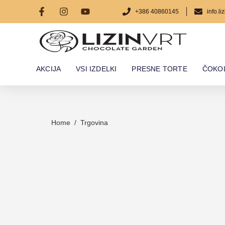
+386 40860145
info.l
AKCIJA
VSI IZDELKI
PRESNE TORTE
ČOKOL
Home
/
Trgovina