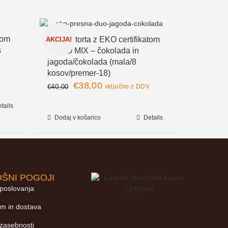
tom
Presna torta z EKO certifikatom
AKCIJA!
s
– DUO MIX – čokolada in
jagoda/čokolada (mala/8
kosov/premer-18)
V
€
38,00
€
40,00
vključno z DDV
tails
Dodaj v košarico
Details
ŠNI POGOJI
 poslovanja
m in dostava
 zasebnosti