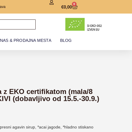
0
€
0,00
ava
 NAS & PRODAJNA MESTA
BLOG
 z EKO certifikatom (mala/8
I (dobavljivo od 15.5.-30.9.)
resni agavin sirup, *acai jagode, *hladno stiskano