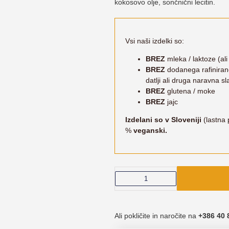
kokosovo olje, sončnični lecitin.
Vsi naši izdelki so:
BREZ
mleka / laktoze (a
BREZ
dodanega rafinirane
datlji ali druga naravna sl
BREZ
glutena / moke
BREZ
jajc
Izdelani so v Sloveniji
(lastna 
%
veganski.
Ali pokličite in naročite na
+386
40 