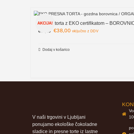
Presna torta z EKO certifikatom – BOROVN
AKCIJA!
€
38,00
€
40,00
vključno z DDV
Dodaj v košarico
KON
Vo
V naši trgovini v Ljubljani
10
ponujamo ekološke čokoladne
po
sladice in presne torte iz lastne