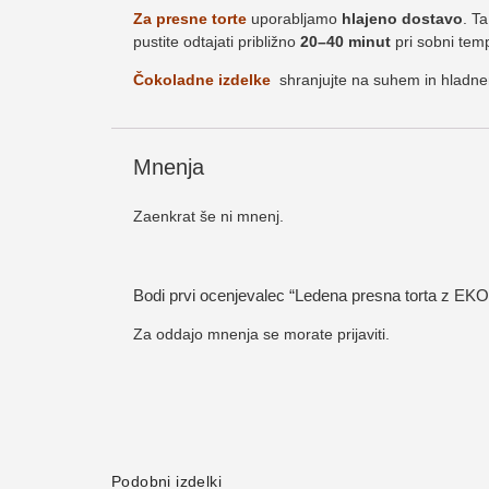
Za presne torte
uporabljamo
hlajeno dostavo
. Ta
pustite odtajati približno
20–40 minut
pri sobni temp
Čokoladne izdelke
shranjujte na suhem in hladn
Mnenja
Zaenkrat še ni mnenj.
Bodi prvi ocenjevalec “Ledena presna torta z EKO
Za oddajo mnenja se morate
prijaviti
.
Podobni izdelki